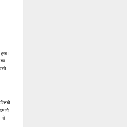
ं हुआ।
 का
च्चे
स्तियों
त्म हो
ो वो