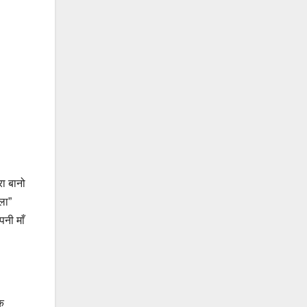
रा बानो
ला”
पनी माँ
ि