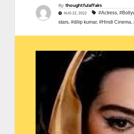
By
thoughtfulaffairs
#Actress
,
#Boll
AUG 22, 2022
stars
,
#dilip kumar
,
#Hindi Cinema
,