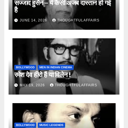
सज्जाद हुसैन – ये कैसी अजब दास्तान हो गई
है
JUNE 14, 2026
THOUGHTFULAFFAIRS
BOLLYWOOD
MEN IN INDIAN CINEMA
रमेश देव हीरो हैं या विलेन !
MAY 19, 2026
THOUGHTFULAFFAIRS
BOLLYWOOD
MUSIC LEGENDS