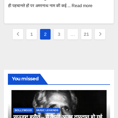
ही पहचानते हों पर अमरनाथ नाम की कई ... Read more
Posts
1
2
3
…
21
navigation
You missed
BOLLYWOOD
MUSIC LEGENDS
सज्जाद हुसैन – ये कैसी अजब दास्तान हो गई