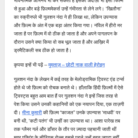
भावनात्मक अभिनय भी कर सकती हैं इसका अंदाज़ा भी इसी फिल्म
से हुआ और बड़े फ़िल्ममेकर्स उन्हें गंभीरता से लेने लगे। ‘खिलौना’
का स्क्रीनप्ले भी गुलशन नंदा ने ही लिखा था, लेकिन उपन्यास
और फ़िल्म के अंत में एक बड़ा अंतर किया गया। नॉवेल में हीरो मर
जाता है पर फ़िल्म में वो ठीक हो जाता है और अपने पागलपन के
दौरान उसने क्या किया वो सब भूल जाता है और आख़िर में
ड्रमैटिकली सब ठीक हो जाता है।
कृपया इन्हें भी पढ़ें –
मुमताज़ – छोटी नाक वाली हेरोइन
गुलशन नंदा के लेखन में कई तरह के मेलोड्रामिक ट्विस्ट एंड टर्न्स
होते थे जो फ़िल्म को रोचक बनाते थे। हाँलाकि हिंदी फ़िल्मों में ऐसे
ट्विस्ट्स बहुत आम बात हैं पर गुलशन नंदा ने इन्हें जिस तरह से
पेश किया उसने उनकी कहानियों को एक नयापन दिया, एक ताज़गी
दी।
मीना कुमारी
की फ़िल्म “काजल” उनके उपन्यास ‘माधवी’ पर
बनी थी, ‘कटी पतंग’ भी उन्हीं का उपन्यास था। आशा पारेख तब
तक ग्लैमर गर्ल और डाँसर के तौर पर ज़्यादा पहचानी जाती थीं
मगर एक्टिंग के सीरियस रोल्स इससे पहले उन्हें बहुत ज़्यादा नहीं