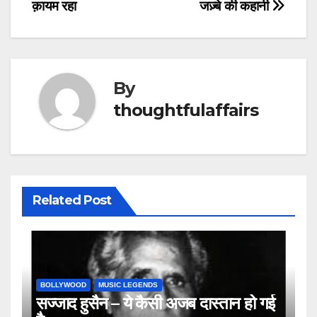
navigation
क़ायम रहा
जज़्बे की कहानी
By
thoughtfulaffairs
Related Post
BOLLYWOOD
MUSIC LEGENDS
सज्जाद हुसैन – ये कैसी अजब दास्तान हो गई