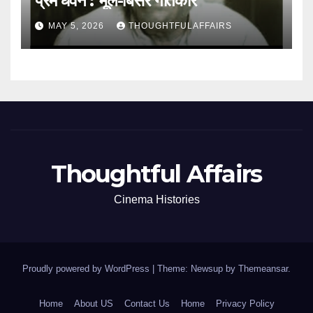
प्रेम धवन : भूले-बिसरे गीतकार
MAY 5, 2026
THOUGHTFULAFFAIRS
Thoughtful Affairs
Cinema Histories
Proudly powered by WordPress
|
Theme: Newsup by
Themeansar
.
Home
About US
Contact Us
Home
Privacy Policy