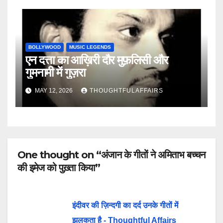
BOLLYWOOD
MUSIC LEGENDS
एन दत्ता का आख़िरी दौर मुफ़लिसी और
गुमनामी में गुज़रा
MAY 12, 2026
THOUGHTFULAFFAIRS
One thought on “अंजान के गीतों ने अमिताभ बच्चन
की इमेज को पुख़्ता किया”
इंदीवर की ज़िन्दगी का दर्द उनके गीतों में
झलकता है - Thoughtful Affairs