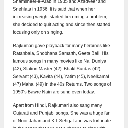
Shamsheer-e-Arab in 1935 and Azadveer and
Snehlata in 1936. It is said that when her
increasing weight started becoming a problem,
she decided to quit acting and since then started
focusing only on singing.
Rajkumari gave playback for many heroines like
Ratanbala, Shobhana Samarth, Geeta Bali. His
famous songs in many movies like Nai Duniya
(42), Station Master (42), Bhakt Surdas (42),
Servant (43), Kavita (44), Yatim (45), Neelkamal
(47) Mahal (49) in the 40s Returns. Two songs of
1950’s Bawre Nain are sung even today.
Apart from Hindi, Rajkumari also sang many
Gujarati and Punjabi songs. She was a huge fan
of Noor Jahan and K L Sehgal and was fortunate