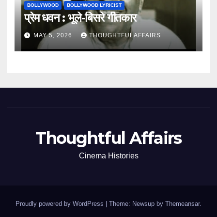
BOLLYWOOD
BOLLYWOOD LYRICIST
प्रेम धवन : भूले-बिसरे गीतकार
MAY 5, 2026
THOUGHTFULAFFAIRS
Thoughtful Affairs
Cinema Histories
Proudly powered by WordPress
|
Theme: Newsup by
Themeansar
.