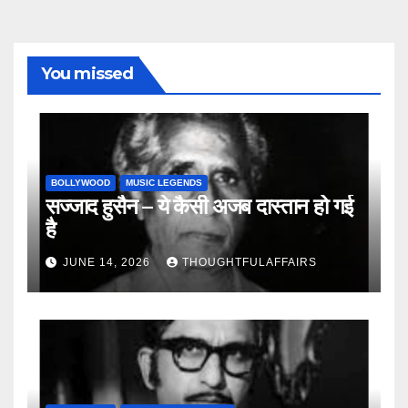
You missed
BOLLYWOOD
MUSIC LEGENDS
सज्जाद हुसैन – ये कैसी अजब दास्तान हो गई
है
JUNE 14, 2026
THOUGHTFULAFFAIRS