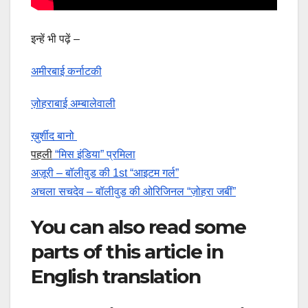
इन्हें भी पढ़ें –
अमीरबाई कर्नाटकी
ज़ोहराबाई अम्बालेवाली
ख़ुर्शीद बानो
पहली
“मिस इंडिया” प्रमिला
अज़ूरी – बॉलीवुड की 1st “आइटम गर्ल”
अचला सचदेव – बॉलीवुड की ओरिजिनल “ज़ोहरा जबीं”
You can also read some
parts of this article in
English translation