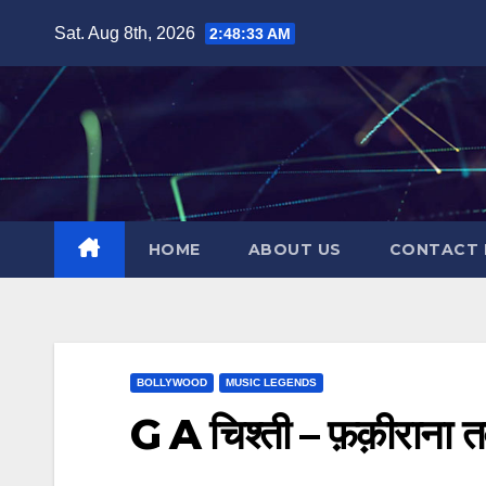
Skip
Sat. Aug 8th, 2026
2:48:35 AM
to
content
HOME
ABOUT US
CONTACT 
BOLLYWOOD
MUSIC LEGENDS
G A चिश्ती – फ़क़ीराना त