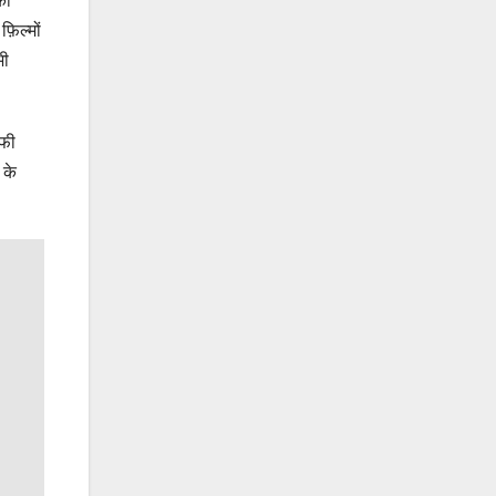
की
फ़िल्मों
भी
ाफी
 के