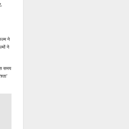
ए,
ल्म ने
मों ने
 उस समय
िश्ता’