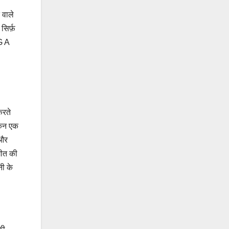
 वाले
 सिर्फ़
G A
करते
किन एक
 और
गीत की
नी के