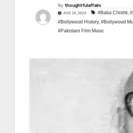
By
thoughtfulaffairs
#Baba Chishti
,
#
AUG 16, 2024
#Bollywood History
,
#Bollywood Mus
#Pakistani Film Music