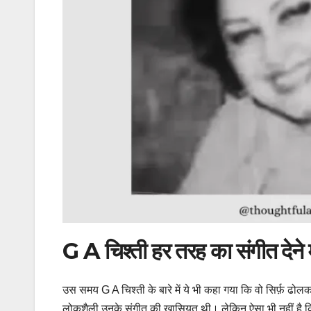
G A चिश्ती हर तरह का संगीत देने मे
उस समय G A चिश्ती के बारे में ये भी कहा गया कि वो सिर्फ़ ढोलक 
लोकशैली उनके संगीत की ख़ासियत थी। लेकिन ऐसा भी नहीं है कि उन्