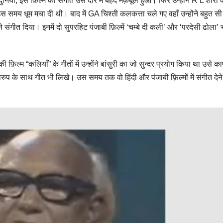
िया, इस फ़िल्म का संगीत उस दौर में बेहद मक़बूल हुआ। फिर उन्होंने R L शोरी 
 समय धूम मचा दी थी। बाद में GA चिश्ती कलकत्ता चले गए वहाँ उन्होंने बहुत सी 
ने संगीत दिया। इनमें दो सुपरहिट पंजाबी फ़िल्में ‘चम्बे दी कली’ और ‘परदेसी ढोला’ 
्म “कलियाँ” के गीतों में उन्होंने बांसुरी का जो सुन्दर प्रयोग किया था उसे क
रुप के साथ गीत भी लिखे। उस समय तक वो हिंदी और पंजाबी फ़िल्मों में संगीत देने