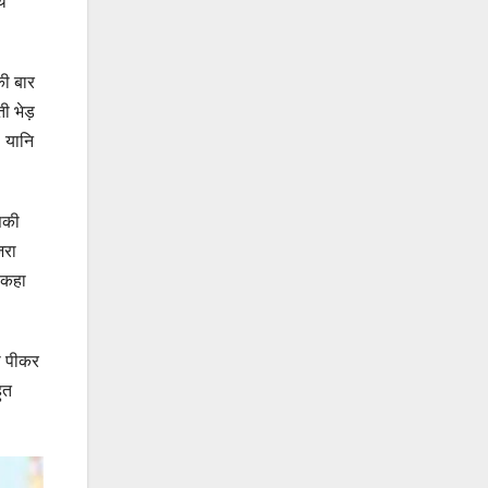
े
ी बार
ी भेड़
। यानि
सकी
़रा
 कहा
ा पीकर
ुत