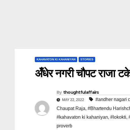
KAHAVATON KI KAHANIYAN
STORIES
अँधेर नगरी चौपट राजा टक
By
thoughtfulaffairs
#andher nagari c
MAY 22, 2022
Chaupat Raja
,
#Bhartendu Harishc
#kahavaton ki kahaniyan
,
#lokokti
,
proverb