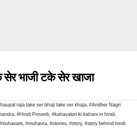
े सेर भाजी टके सेर खाजा
haupat raja take ser bhaji take ser khaja
,
#Andher Nagri
handra
,
#Hindi Proverb
,
#kahavaton ki kahani in hindi
,
#muhavare
,
#muhavra
,
#stories
,
#story
,
#story behind hindi