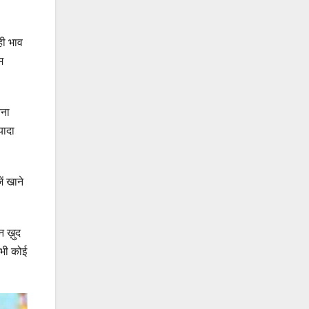
ही भाव
म
तना
यादा
ं खाने
न ख़ुद
कभी कोई