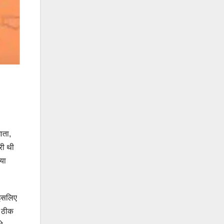
ाता,
री थी
या
, इसलिए
र ठीक