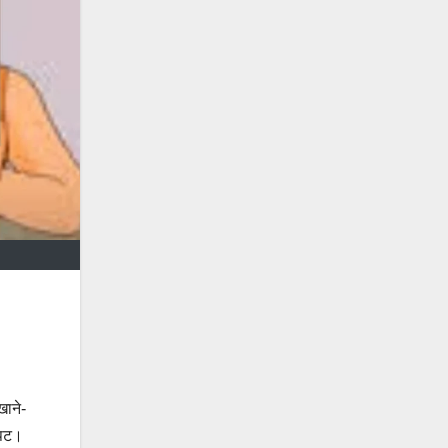
खाने-
ौपट।