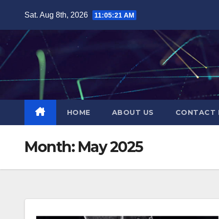
Skip
Sat. Aug 8th, 2026
11:05:21 AM
to
content
HOME
ABOUT US
CONTACT 
Month:
May 2025