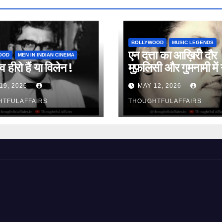
BOLLYWOOD
MUSIC LEGENDS
एन दत्ता का आख़िरी दौर
OOD
MEN IN INDIAN CINEMA
व हीरो हैं या विलेन !
मुफ़लिसी और गुमनामी में 
19, 2026
MAY 12, 2026
HTFULAFFAIRS
THOUGHTFULAFFAIRS