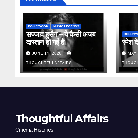
BOLLYWOOD
MUSIC LEGENDS
सज्जाद हुसैन – ये कैसी अजब
BOLLYW
दास्तान हो गई है
रमेश दे
JUNE 14, 2026
MAY 
THOUGHTFULAFFAIRS
THOUG
Thoughtful Affairs
Cinema Histories