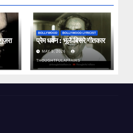
BOLLYWOOD
BOLLYWOOD LYRICIST
गुज़रा
प्रेम धवन : भूले-बिसरे गीतकार
MAY 5, 2026
THOUGHTFULAFFAIRS