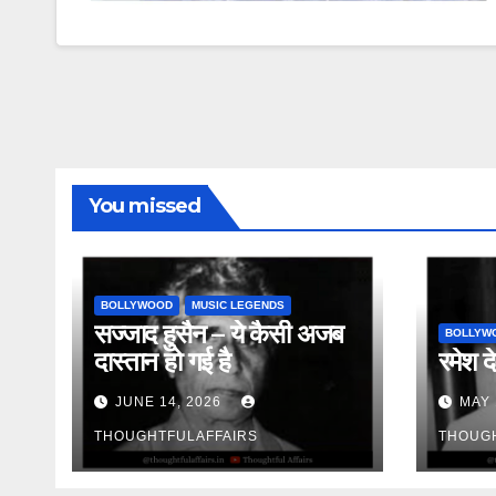
You missed
BOLLYWOOD
MUSIC LEGENDS
सज्जाद हुसैन – ये कैसी अजब
BOLLYW
दास्तान हो गई है
रमेश दे
JUNE 14, 2026
MAY 
THOUGHTFULAFFAIRS
THOUG