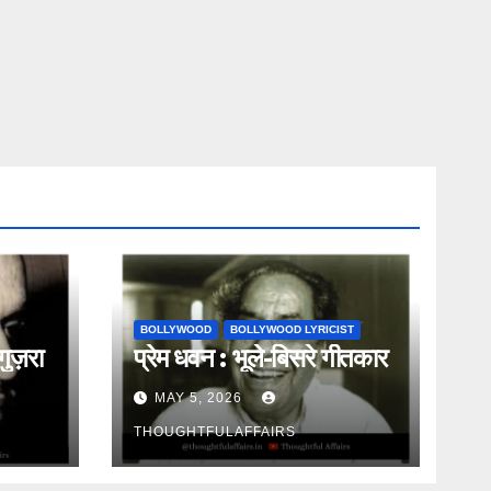
BOLLYWOOD
BOLLYWOOD LYRICIST
गुज़रा
प्रेम धवन : भूले-बिसरे गीतकार
MAY 5, 2026
THOUGHTFULAFFAIRS