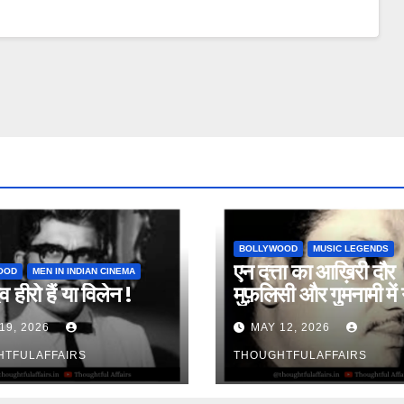
BOLLYWOOD
MUSIC LEGENDS
एन दत्ता का आख़िरी दौर
OOD
MEN IN INDIAN CINEMA
व हीरो हैं या विलेन !
मुफ़लिसी और गुमनामी में 
19, 2026
MAY 12, 2026
HTFULAFFAIRS
THOUGHTFULAFFAIRS