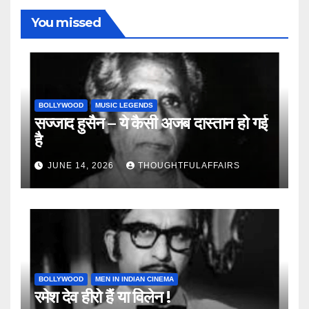
You missed
BOLLYWOOD
MUSIC LEGENDS
सज्जाद हुसैन – ये कैसी अजब दास्तान हो गई
है
JUNE 14, 2026
THOUGHTFULAFFAIRS
BOLLYWOOD
MEN IN INDIAN CINEMA
रमेश देव हीरो हैं या विलेन !