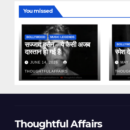
You missed
BOLLYWOOD
MUSIC LEGENDS
सज्जाद हुसैन – ये कैसी अजब
BOLLYW
दास्तान हो गई है
रमेश दे
JUNE 14, 2026
MAY 
THOUGHTFULAFFAIRS
THOUG
Thoughtful Affairs