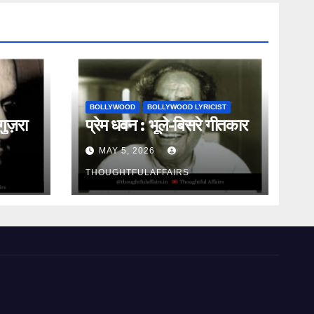
BOLLYWOOD
BOLLYWOOD LYRICIST
गुज़रा
प्रेम धवन : भूले-बिसरे गीतकार
MAY 5, 2026
THOUGHTFULAFFAIRS