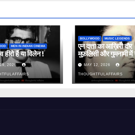
BOLLYWOOD
MUSIC LEGENDS
एन दत्ता का आख़िरी दौर
OOD
MEN IN INDIAN CINEMA
व हीरो हैं या विलेन !
मुफ़लिसी और गुमनामी में 
19, 2026
MAY 12, 2026
HTFULAFFAIRS
THOUGHTFULAFFAIRS