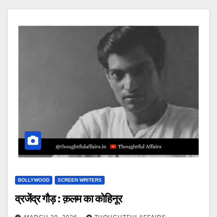
BOLLYWOOD
SCREEN WRITERS
व्रजेंद्र गौड़ : क़लम का कोहिनूर