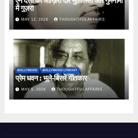
एन दत्ता का आख़िरी दौर मुफ़लिसी और गुमनामी
में गुज़रा
MAY 12, 2026
THOUGHTFULAFFAIRS
BOLLYWOOD
BOLLYWOOD LYRICIST
प्रेम धवन : भूले-बिसरे गीतकार
MAY 5, 2026
THOUGHTFULAFFAIRS